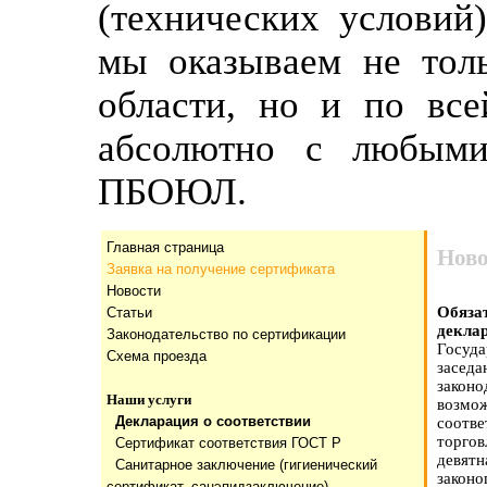
(технических условий
мы оказываем не тол
области, но и по все
абсолютно с любыми
ПБОЮЛ.
Главная страница
Ново
Заявка на получение сертификата
Новости
Обяз
Статьи
декла
Законодательство по сертификации
Госуда
Схема проезда
заседа
законо
Наши услуги
возмо
Декларация о соответствии
соотв
торго
Сертификат соответствия ГОСТ Р
девят
Санитарное заключение (гигиенический
законо
сертификат, санэпидзаключение)