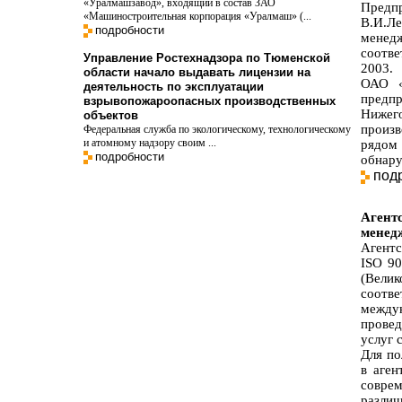
«Уралмашзавод», входящий в состав ЗАО
Предп
«Машиностроительная корпорация «Уралмаш» (...
В.И.Л
подробности
менед
соотве
Управление Ростехнадзора по Тюменской
2003.
области начало выдавать лицензии на
ОАО «
деятельность по эксплуатации
предп
взрывопожароопасных производственных
Нижег
объектов
произ
Федеральная служба по экологическому, технологическому
и атомному надзору своим ...
рядом
подробности
обнару
под
Агент
менедж
Агент
ISO 90
(Велик
соотве
междун
провед
услуг 
Для по
в аген
совре
различ