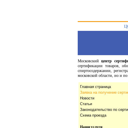
ц
Московский
центр сертиф
сертификации товаров, об
спиртосодержании, регист
московской области, но и 
Главная страница
Заявка на получение серт
Новости
Статьи
Законодательство по серт
Схема проезда
Наши услуги