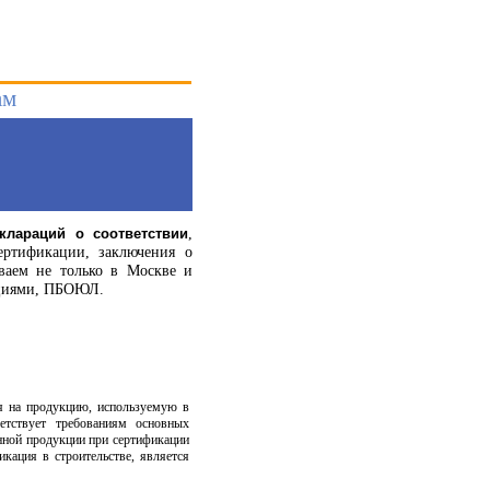
ам
,
клараций о соответствии
ертификации, заключения о
аем не только в Москве и
зациями, ПБОЮЛ.
я на продукцию, используемую в
етствует требованиям основных
нной продукции при сертификации
кация в строительстве, является