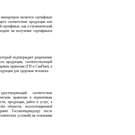
 импортеров является сертификат
щего соответствие продукции или
 сертификат, как и гигиенический
даче на получение сертификата
 который подтверждает разрешение
оза продукции, соответствующей
арным правилам (ГН и СанПин), а
одукции для здоровья человека.
удостоверяющий соответствие
гическим правилам и нормативам
сти, продукции, работ и услуг, а
тва объектов, эксплуатационной
ранее Госсанэпиднадзор) после
ехнических условий) на основании