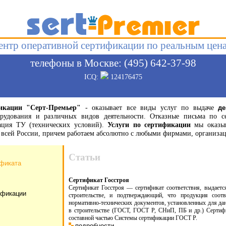
ентр оперативной сертификации по реальным цен
телефоны в Москве: (495) 642-37-98
ICQ:
124176475
икации "Серт-Премьер"
- оказывает все виды услуг по выдаче
де
орудования и различных видов деятельности. Отказные письма по с
рация ТУ (технических условий).
Услуги по сертификации
мы оказыв
по всей России, причем работаем абсолютно с любыми фирмами, органи
Статьи
ификата
Сертификат Госстроя
Сертификат Госстроя — сертификат соответствия, выдаетс
ификации
строительстве, и подтверждающий, что продукция соотв
нормативно-технических документов, установленных для да
в строительстве (ГОСТ, ГОСТ Р, СНиП, ПБ и др.) Сертифи
составной частью Системы сертификации ГОСТ Р.
подробности