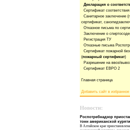
Декларация о соответст
Сертификат соответствия
Санитарное заключение (
сертификат, санэпидзаклю
Отказнoе письма по серт
Заключение о спиртосод
Регистрация ТУ
Отказные письма Роспотр
Сертификат пожарной без
(
пожарный сертификат
)
Разрешение на ввоз/выво
Сертификат ЕВРО 2
Главная страница
Добавить сайт в избранное
Новости:
Роспотребнадзор приоста
тонн американской курят
В Алтайском крае приостановлена