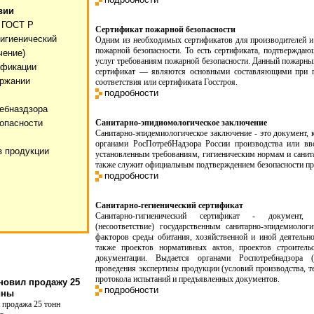
вии
 ГОСТ Р
Сертификат пожарной безопасности
гигиенический
Одним из необходимых сертификатов для производителей и
пожарной безопасности. То есть сертификата, подтверждаю
чение)
услуг требованиям пожарной безопасности. Данный пожарный
ификации
сертификат — являются основными составляющими при по
ержании
соответствия или сертификата Госстроя.
подробности
ебназдзора
опасности
Санитарно-эпидиомологическое заключение
Санитарно-эпидемиологическое заключение - это документ,
органами РосПотребНадзора России производства или вв
з продукции
установленным требованиям, гигиеническим нормам и санит
также служит официальным подтверждением безопасности пр
подробности
Санитарно-гегиенический сертификат
Санитарно-гигиенический сертификат - документ, 
(несоответствие) государственным санитарно-эпидемиоло
факторов среды обитания, хозяйственной и иной деятельно
также проектов нормативных актов, проектов строительс
документации. Выдается органами Роспотребнадзора (
проведения экспертизы продукции (условий производства, т
протокола испытаний и предъявленных документов.
новил продажу 25
подробности
ины
 продажа 25 тонн