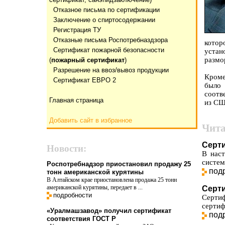
Отказнoе письма по сертификации
Заключение о спиртосодержании
Регистрация ТУ
Отказные письма Роспотребназдзора
котор
Сертификат пожарной безопасности
устан
размо
(
пожарный сертификат
)
Разрешение на ввоз/вывоз продукции
Кроме
Сертификат ЕВРО 2
было
соотв
Главная страница
из СШ
Добавить сайт в избранное
Чита
Серти
Новости:
В наст
систем
Роспотребнадзор приостановил продажу 25
под
тонн американской курятины
В Алтайском крае приостановлена продажа 25 тонн
американской курятины, передает в ...
Серти
подробности
Сертиф
сертиф
«Уралмашзавод» получил сертификат
под
соответствия ГОСТ Р