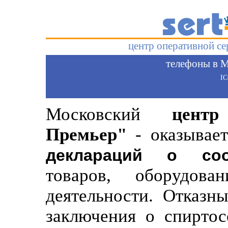
центр оперативной с
телефоны в М
I
Московский
цент
Премьер"
- оказывает
деклараций о соо
товаров, оборудов
деятельности. Отказн
заключения о спиртос