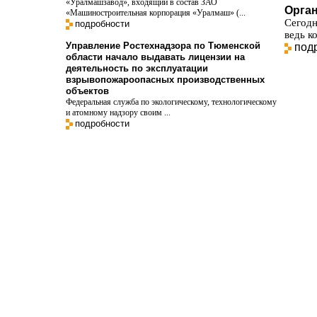
«Уралмашзавод», входящий в состав ЗАО
Орга
«Машиностроительная корпорация «Уралмаш» (...
Сегодн
подробности
ведь к
Управление Ростехнадзора по Тюменской
под
области начало выдавать лицензии на
деятельность по эксплуатации
взрывопожароопасных производственных
объектов
Федеральная служба по экологическому, технологическому
и атомному надзору своим ...
подробности