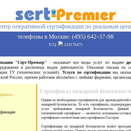
ентр оперативной сертификации по реальным цен
телефоны в Москве: (495) 642-37-98
ICQ:
124176475
икации "Серт-Премьер"
- оказывает все виды услуг по выдаче
де
орудования и различных видов деятельности. Отказные письма по с
рация ТУ (технических условий).
Услуги по сертификации
мы оказыв
по всей России, причем работаем абсолютно с любыми фирмами, органи
Сертификат пожарной безопасност
ификата
Одним из необходимых сертификатов для производителей и
пожарной безопасности. То есть сертификата, подтверждаю
услуг требованиям пожарной безопасности. Данный
ификации
гигиенический сертификат — являются основными составл
сертификата соответствия или сертификата Госстроя.
Сертификация по пожарной безопасности может проходить
добровольной основе. Отнюдь не все желают проходить до