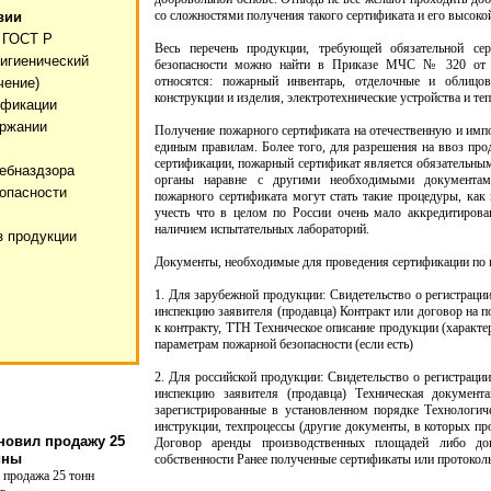
со сложностями получения такого сертификата и его высоко
вии
 ГОСТ Р
Весь перечень продукции, требующей обязательной се
гигиенический
безопасности можно найти в Приказе МЧС № 320 от 0
относятся: пожарный инвентарь, отделочные и облицов
чение)
конструкции и изделия, электротехнические устройства и т
ификации
ержании
Получение пожарного сертификата на отечественную и им
единым правилам. Более того, для разрешения на ввоз про
сертификации, пожарный сертификат является обязательным
ебназдзора
органы наравне с другими необходимыми документа
опасности
пожарного сертификата могут стать такие процедуры, как 
учесть что в целом по России очень мало аккредитирова
наличием испытательных лабораторий.
з продукции
Документы, необходимые для проведения сертификации по 
1. Для зарубежной продукции: Свидетельство о регистрации
инспекцию заявителя (продавца) Контракт или договор на 
к контракту, ТТН Техническое описание продукции (характ
параметрам пожарной безопасности (если есть)
2. Для российской продукции: Свидетельство о регистрации
инспекцию заявителя (продавца) Техническая документа
зарегистрированные в установленном порядке Технологиче
инструкции, техпроцессы (другие документы, в которых пр
новил продажу 25
Договор аренды производственных площадей либо до
ины
собственности Ранее полученные сертификаты или протокол
 продажа 25 тонн