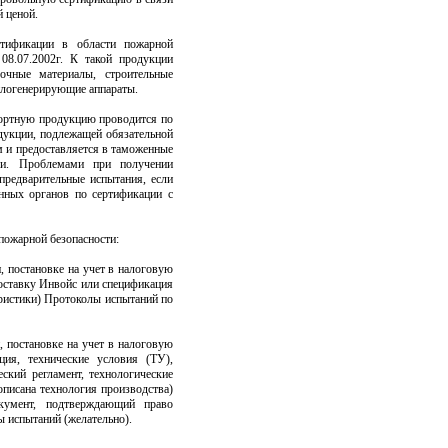
й ценой.
ртификации в области пожарной
8.07.2002г. К такой продукции
очные материалы, строительные
еплогенерирующие аппараты.
портную продукцию проводится по
дукции, подлежащей обязательной
 и предоставляется в таможенные
ми. Проблемами при получении
предварительные испытания, если
нных органов по сертификации с
пожарной безопасности:
, постановке на учет в налоговую
поставку Инвойс или спецификация
еристики) Протоколы испытаний по
, постановке на учет в налоговую
ция, технические условия (ТУ),
ский регламент, технологические
описана технология производства)
кумент, подтверждающий право
ы испытаний (желательно).