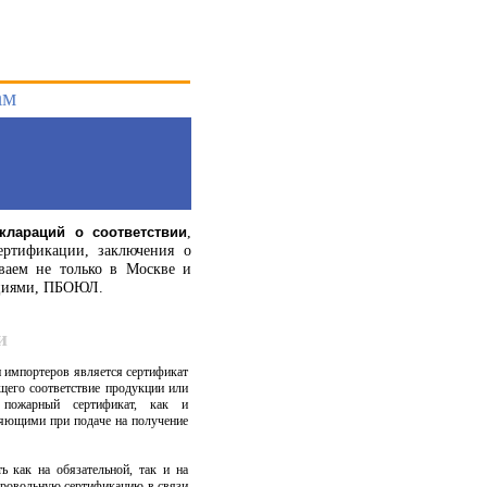
ам
,
клараций о соответствии
ертификации, заключения о
аем не только в Москве и
зациями, ПБОЮЛ.
и
 импортеров является сертификат
щего соответствие продукции или
 пожарный сертификат, как и
яющими при подаче на получение
 как на обязательной, так и на
бровольную сертификацию в связи