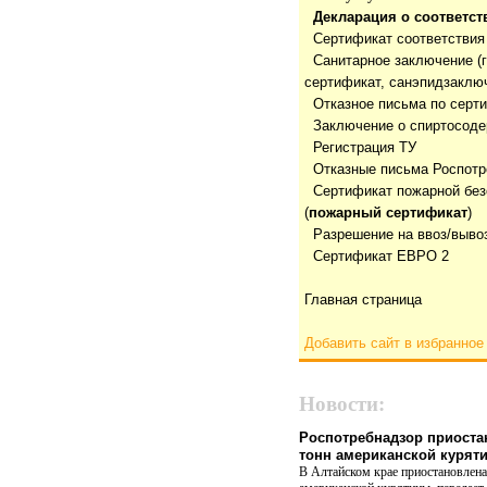
Декларация о соответст
Сертификат соответствия
Санитарное заключение (
сертификат, санэпидзаклю
Отказнoе письма по серт
Заключение о спиртосод
Регистрация ТУ
Отказные письма Роспотр
Сертификат пожарной без
(
пожарный сертификат
)
Разрешение на ввоз/выво
Сертификат ЕВРО 2
Главная страница
Добавить сайт в избранное
Новости:
Роспотребнадзор приоста
тонн американской курят
В Алтайском крае приостановлена