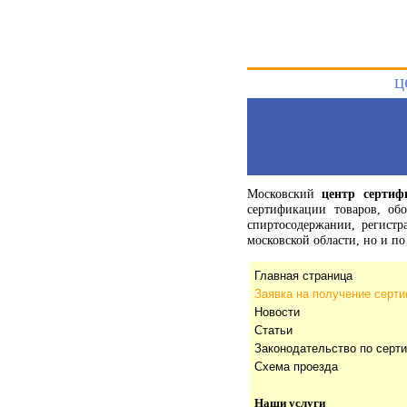
ц
Московский
центр сертиф
сертификации товаров, об
спиртосодержании, регист
московской области, но и 
Главная страница
Заявка на получение серт
Новости
Статьи
Законодательство по серт
Схема проезда
Наши услуги