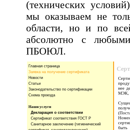
(технических условий
мы оказываем не тол
области, но и по все
абсолютно с любыми
ПБОЮЛ.
Главная страница
Серт
Заявка на получение сертификата
Новости
Серти
проду
Статьи
нее д
Законодательство по сертификации
МЭК, 
Схема проезда
Сущес
Наши услуги
полу
Декларация о соответствии
(Пос
Номен
Сертификат соответствия ГОСТ Р
серти
Санитарное заключение (гигиенический
быть 
сертификат, санэпидзаключение)