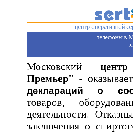
центр оперативной с
телефоны в М
I
Московский
цент
Премьер"
- оказывает
деклараций о соо
товаров, оборудов
деятельности. Отказн
заключения о спиртос