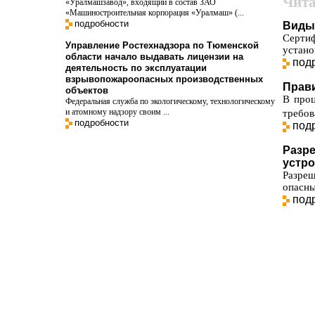
Чита
«Уралмашзавод», входящий в состав ЗАО
«Машиностроительная корпорация «Уралмаш» (...
подробности
Виды
Сертиф
Управление Ростехнадзора по Тюменской
устано
области начало выдавать лицензии на
под
деятельность по эксплуатации
взрывопожароопасных производственных
Прав
объектов
В проц
Федеральная служба по экологическому, технологическому
и атомному надзору своим ...
требов
подробности
под
Разр
устро
Разре
опасны
под