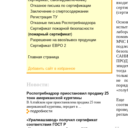
вход
Отказнoе письма по сертификации
серти
Заключение о спиртосодержании
(серт
Регистрация ТУ
Осно
Отказные письма Роспотребназдзора
испы
Сертификат пожарной безопасности
лабор
(
пожарный сертификат
)
помим
Разрешение на ввоз/вывоз продукции
МЧС Р
Сертификат ЕВРО 2
подл
безоп
САН
Главная страница
ПРО
эпиде
Добавить сайт в избранное
тогда
тольк
не по
Новости:
поряд
«голу
Роспотребнадзор приостановил продажу 25
тонн американской курятины
Еще 
В Алтайском крае приостановлена продажа 25 тонн
соотв
американской курятины, передает в ...
пров
подробности
регла
«Уралмашзавод» получил сертификат
соответствия ГОСТ Р