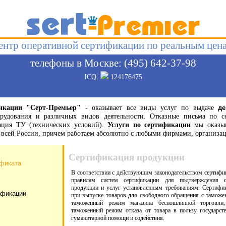
ентр оперативной сертификации по реальным цен
телефоны в Москве: (495) 642-37-98
ICQ:
124176475
икации "Серт-Премьер"
- оказывает все виды услуг по выдаче
де
орудования и различных видов деятельности. Отказные письма по с
рация ТУ (технических условий).
Услуги по сертификации
мы оказыв
по всей России, причем работаем абсолютно с любыми фирмами, органи
Сертификация продукции
ификата
В соответствии с действующим законодательством сертифи
правилам систем сертификации для подтверждения со
продукции и услуг установленным требованиям. Сертифик
ификации
при выпуске товаров для свободного обращения с таможе
таможенный режим магазина беспошлинной торговли
таможенный режим отказа от товара в пользу государс
гуманитарной помощи и содействия.