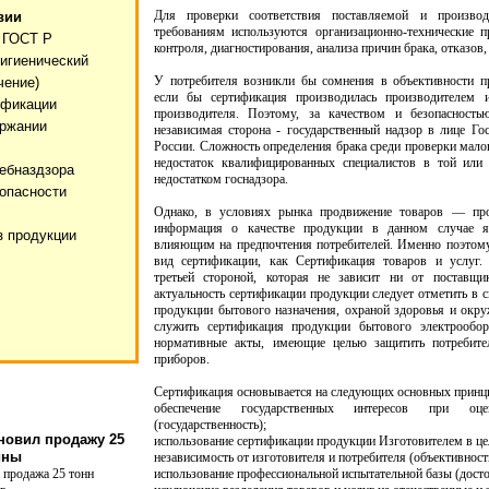
Для проверки соответствия поставляемой и произво
вии
требованиям используются организационно-технические
 ГОСТ Р
контроля, диагностирования, анализа причин брака, отказов,
гигиенический
У потребителя возникли бы сомнения в объективности п
чение)
если бы сертификация производилась производителем и
ификации
производителя. Поэтому, за качеством и безопасность
ержании
независимая сторона - государственный надзор в лице Гос
России. Сложность определения брака среди проверки малог
недостаток квалифицированных специалистов в той или
ебназдзора
недостатком госнадзора.
опасности
Однако, в условиях рынка продвижение товаров — про
информация о качестве продукции в данном случае я
з продукции
влияющим на предпочтения потребителей. Именно поэтому
вид сертификации, как Сертификация товаров и услуг.
третьей стороной, которая не зависит ни от поставщи
актуальность сертификации продукции следует отметить в с
продукции бытового назначения, охраной здоровья и ок
служить сертификация продукции бытового электрообо
нормативные акты, имеющие целью защитить потребите
приборов.
Сертификация основывается на следующих основных принц
обеспечение государственных интересов при оце
(государственность);
новил продажу 25
использование сертификации продукции Изготовителем в це
ины
независимость от изготовителя и потребителя (объективност
 продажа 25 тонн
использование профессиональной испытательной базы (досто