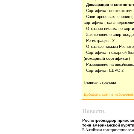
Декларация о соответст
Сертификат соответствия
Санитарное заключение (
сертификат, санэпидзаклю
Отказнoе письма по серт
Заключение о спиртосод
Регистрация ТУ
Отказные письма Роспотр
Сертификат пожарной без
(
пожарный сертификат
)
Разрешение на ввоз/выво
Сертификат ЕВРО 2
Главная страница
Добавить сайт в избранное
Новости:
Роспотребнадзор приоста
тонн американской курят
В Алтайском крае приостановлена