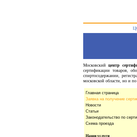
ц
Московский
центр сертиф
сертификации товаров, об
спиртосодержании, регист
московской области, но и 
Главная страница
Заявка на получение серт
Новости
Статьи
Законодательство по серт
Схема проезда
Наши услуги