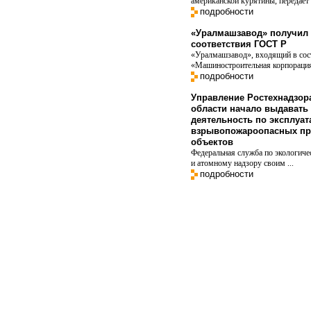
американской курятины, передает в
подробности
«Уралмашзавод» получил 
соответствия ГОСТ Р
«Уралмашзавод», входящий в со
«Машиностроительная корпорация
подробности
Управление Ростехнадзор
области начало выдавать
деятельность по эксплуат
взрывопожароопасных пр
объектов
Федеральная служба по экологиче
и атомному надзору своим ...
подробности