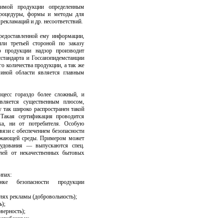
димой продукции определенным
 процедуры, формы и методы для
 рекламаций и др. несоответствий.
редоставленной ему информации,
ли третьей стороной по заказу
ю продукции надзор производит
стандарта и Госсанэпидемстанции
о количества продукции, а так же
 иной области является главным
цесс гораздо более сложный, и
вляется существенным плюсом,
 так широко распространен такой
 Такая сертификация проводится
ка, ни от потребителя. Особую
вязи с обеспечением безопасности
ружающей среды. Примером может
рудования — выпускаются спец.
лей от некачественных бытовых
ипах:
нке безопасности продукции
лях рекламы (добровольность);
ь);
верность);