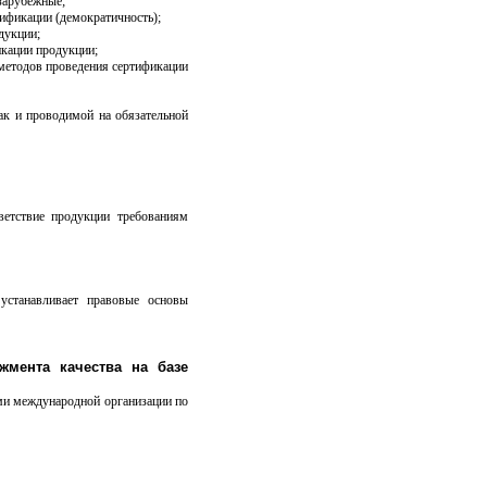
 зарубежные;
ификации (демократичность);
дукции;
икации продукции;
методов проведения сертификации
ак и проводимой на обязательной
етствие продукции требованиям
устанавливает правовые основы
жмента качества на базе
ами международной организации по