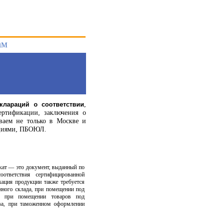
ам
,
клараций о соответствии
ертификации, заключения о
аем не только в Москве и
зациями, ПБОЮЛ.
кат — это документ, выданный по
ответствия сертифицированной
ация продукции также требуется
нного склада, при помещении под
, при помещении товаров под
тва, при таможенном оформлении