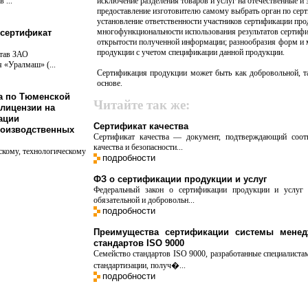
 ...
исключение разделения товаров и услуг на отечественные и
предоставление изготовителю самому выбрать орган по серт
установление ответственности участников сертификации про
многофункциональности использования результатов сертиф
сертификат
открытости полученной информации; разнообразия форм и 
продукции с учетом спецификации данной продукции.
став ЗАО
 «Уралмаш» (...
Сертификация продукции может быть как добровольной, т
основе.
а по Тюменской
Читайте так же:
 лицензии на
ации
Сертификат качества
оизводственных
Сертификат качества — документ, подтверждающий соотв
качества и безопасности...
скому, технологическому
подробности
ФЗ о сертификации продукции и услуг
Федеральный закон о сертификации продукции и услуг 
обязательной и добровольн...
подробности
Преимущества сертификации системы менед
стандартов ISO 9000
Семейство стандартов ISO 9000, разработанные специалист
стандартизации, получ�...
подробности