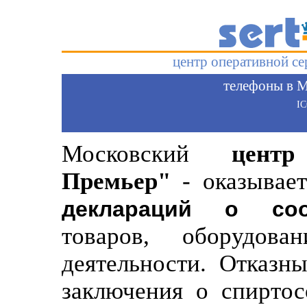
центр оперативной с
телефоны в М
I
Московский
цент
Премьер"
- оказывает
деклараций о соо
товаров, оборудов
деятельности. Отказн
заключения о спиртос