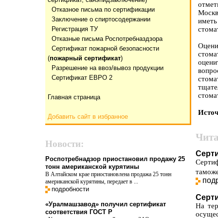
отмет
Отказнoе письма по сертификации
Москв
Заключение о спиртосодержании
имет
Регистрация ТУ
стома
Отказные письма Роспотребназдзора
Оцен
Сертификат пожарной безопасности
стома
(
пожарный сертификат
)
оцени
Разрешение на ввоз/вывоз продукции
вопро
Сертификат ЕВРО 2
стома
тщат
стома
Главная страница
Исто
Добавить сайт в избранное
Чита
Новости:
Серт
Роспотребнадзор приостановил продажу 25
Серти
тонн американской курятины
таможе
В Алтайском крае приостановлена продажа 25 тонн
под
американской курятины, передает в ...
подробности
Серти
«Уралмашзавод» получил сертификат
На те
соответствия ГОСТ Р
осущес