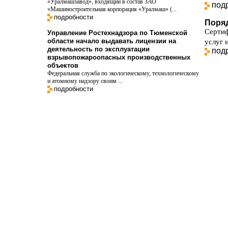
«Уралмашзавод», входящий в состав ЗАО
под
«Машиностроительная корпорация «Уралмаш» (...
подробности
Поря
Сертиф
Управление Ростехнадзора по Тюменской
области начало выдавать лицензии на
услуг 
деятельность по эксплуатации
под
взрывопожароопасных производственных
объектов
Федеральная служба по экологическому, технологическому
и атомному надзору своим ...
подробности