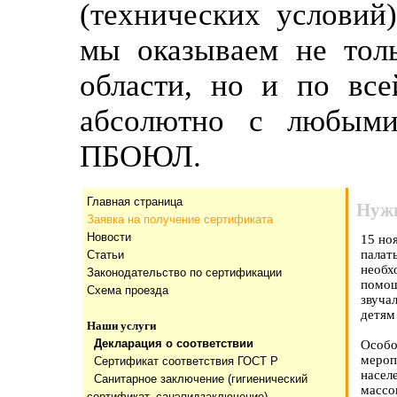
(технических условий
мы оказываем не тол
области, но и по все
абсолютно с любыми
ПБОЮЛ.
Главная страница
Нужн
Заявка на получение сертификата
Новости
15 но
пала
Статьи
необх
Законодательство по сертификации
помощ
Схема проезда
звуча
детям
Наши услуги
Декларация о соответствии
Особо
мероп
Сертификат соответствия ГОСТ Р
насел
Санитарное заключение (гигиенический
массо
сертификат, санэпидзаключение)