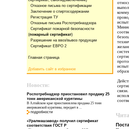
отно
Отказнoе письма по сертификации
выпо
Заключение о спиртосодержании
комм
Регистрация ТУ
пров
испыт
Отказные письма Роспотребназдзора
Мини
Сертификат пожарной безопасности
соотв
(
пожарный сертификат
)
безо
Разрешение на ввоз/вывоз продукции
техни
Сертификат ЕВРО 2
желан
сист
серти
Главная страница
прото
испы
Добавить сайт в избранное
образ
Дейс
Новости:
серти
связ
Роспотребнадзор приостановил продажу 25
испол
тонн американской курятины
соотв
В Алтайском крае приостановлена продажа 25 тонн
американской курятины, передает в ...
подробности
Чита
«Уралмашзавод» получил сертификат
Пост
соответствия ГОСТ Р