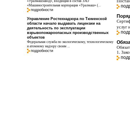
Постан
«Уралмашзавод», входящий в состав ЗАО
«Машиностроительная корпорация «Уралмаш» (...
под
подробности
Поря
Управление Ростехнадзора по Тюменской
Сертиф
области начало выдавать лицензии на
услуг 
деятельность по эксплуатации
под
взрывопожароопасных производственных
объектов
Федеральная служба по экологическому, технологическому
Обяз
и атомному надзору своим ...
Обязат
подробности
1. Зак
под