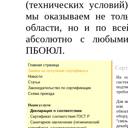
(технических условий
мы оказываем не тол
области, но и по все
абсолютно с любыми
ПБОЮЛ.
Главная страница
Серт
Заявка на получение сертификата
Новости
На ос
систе
Статьи
подтв
Законодательство по сертификации
требо
Схема проезда
Для э
Наши услуги
или 
Декларация о соответствии
обяз
обору
Сертификат соответствия ГОСТ Р
"связ
Санитарное заключение (гигиенический
декаб
сертификат, санэпидзаключение)