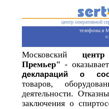
центр оперативной с
телефоны в М
I
Московский
цент
Премьер"
- оказывает
деклараций о соо
товаров, оборудов
деятельности. Отказн
заключения о спиртос