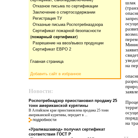
шлак 
Отказнoе письма по сертификации
(тран
Заключение о спиртосодержании
опасн
Регистрация ТУ
запре
осуще
Отказные письма Роспотребназдзора
разви
Сертификат пожарной безопасности
возм
(
пожарный сертификат
)
пере
Разрешение на ввоз/вывоз продукции
Минис
Сертификат ЕВРО 2
заяви
свиде
уведо
Главная страница
на пе
Добавить сайт в избранное
опас
разре
приро
Новости:
заявл
Роспотребнадзор приостановил продажу 25
Проце
тонн американской курятины
терри
В Алтайском крае приостановлена продажа 25 тонн
осуще
американской курятины, передает в ...
поряд
подробности
на тр
«Уралмашзавод» получил сертификат
соответствия ГОСТ Р