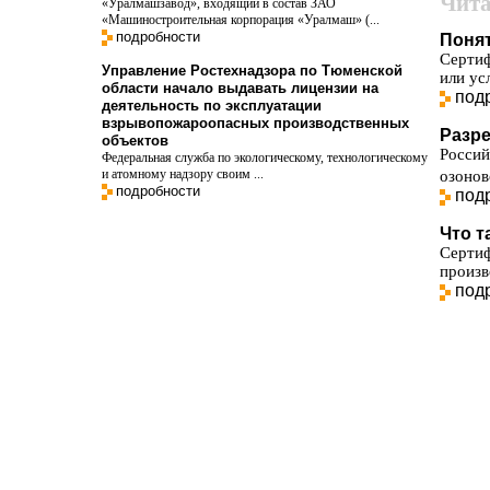
Чита
«Уралмашзавод», входящий в состав ЗАО
«Машиностроительная корпорация «Уралмаш» (...
подробности
Поня
Сертиф
Управление Ростехнадзора по Тюменской
или ус
области начало выдавать лицензии на
под
деятельность по эксплуатации
взрывопожароопасных производственных
Разр
объектов
Росси
Федеральная служба по экологическому, технологическому
и атомному надзору своим ...
озонов
подробности
под
Что т
Сертиф
произв
под