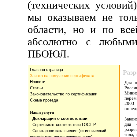
(технических условий
мы оказываем не тол
области, но и по все
абсолютно с любыми
ПБОЮЛ.
Главная страница
Разр
Заявка на получение сертификата
Новости
Для о
Росс
Статьи
Мини
Законодательство по сертификации
перем
Схема проезда
2003
опред
Наши услуги
Декларация о соответствии
Закон
для 
Сертификат соответствия ГОСТ Р
разре
Санитарное заключение (гигиенический
зола,
сертификат, санэпидзаключение)