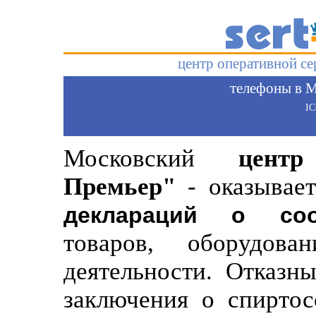
центр оперативной с
телефоны в М
I
Московский
цент
Премьер"
- оказывает
деклараций о соо
товаров, оборудов
деятельности. Отказн
заключения о спиртос