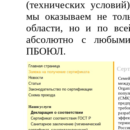
(технических условий
мы оказываем не тол
области, но и по все
абсолютно с любыми
ПБОЮЛ.
Главная страница
Серт
Заявка на получение сертификата
Новости
Семе
межд
Статьи
Organ
Законодательство по сертификации
попул
Схема проезда
(СМК
предп
Наши услуги
требо
Декларация о соответствии
разра
эффек
Сертификат соответствия ГОСТ Р
терми
Санитарное заключение (гигиенический
Росси
сертификат, санэпидзаключение)