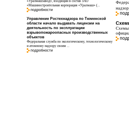
«Уралмашзавод», входящий в состав ЗАО
Федера
«Машиностроительная корпорация «Уралмаш» (...
надзор
подробности
под
Управление Ростехнадзора по Тюменской
Схем
области начало выдавать лицензии на
деятельность по эксплуатации
Схемы
взрывопожароопасных производственных
официа
объектов
под
Федеральная служба по экологическому, технологическому
и атомному надзору своим ...
подробности