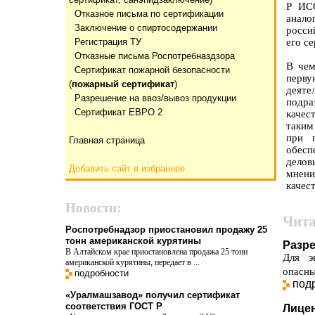
Р ИС
Отказнoе письма по сертификации
анало
Заключение о спиртосодержании
росси
Регистрация ТУ
его с
Отказные письма Роспотребназдзора
В чем
Сертификат пожарной безопасности
перву
(
пожарный сертификат
)
деяте
Разрешение на ввоз/вывоз продукции
подра
Сертификат ЕВРО 2
качес
таким
при 
Главная страница
обесп
делов
Добавить сайт в избранное
мнен
качес
Новости:
Чита
Роспотребнадзор приостановил продажу 25
тонн американской курятины
Разре
В Алтайском крае приостановлена продажа 25 тонн
Для э
американской курятины, передает в ...
опасны
подробности
под
«Уралмашзавод» получил сертификат
соответствия ГОСТ Р
Лице