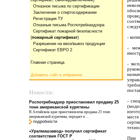
реше
невоз
Отказнoе письма по сертификации
обос
Заключение о спиртосодержании
пров
Регистрация ТУ
соотв
Отказные письма Роспотребназдзора
следу
Сертификат пожарной безопасности
- коп
(
пожарный сертификат
)
Разрешение на ввоз/вывоз продукции
- меж
Сертификат ЕВРО 2
иност
Главная страница
- экс
руко
назна
Добавить сайт в избранное
управ
требо
постав
Новости:
- спе
Роспотребнадзор приостановил продажу 25
(моде
тонн американской курятины
изгот
В Алтайском крае приостановлена продажа 25 тонн
американской курятины, передает в ...
мест
подробности
серт
техно
«Уралмашзавод» получил сертификат
соответствия ГОСТ Р
При 