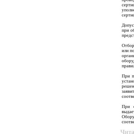
серт
упол
серти
Допус
при о
предс
Отбор
или п
орга
обору
прави
При п
уста
решен
заяв
соотв
При о
выдае
Обору
соотв
Чита