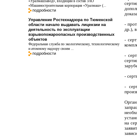
«Уралмашзавод», входящий в состав ЗАО
серт
«Машиностроительная корпорация «Уралмаш» (...
допол
подробности
доказ
Управление Ростехнадзора по Тюменской
- про
области начало выдавать лицензии на
др.),
деятельность по эксплуатации
взрывопожароопасных производственных
объектов
- сер
Федеральная служба по экологическому, технологическому
компл
и атомному надзору своим ...
подробности
- сер
серти
заруб
- сер
- сер
произ
Орга
запр
необ
устан
на се
заяв
завис