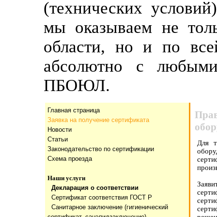
(технических условий
мы оказываем не тол
области, но и по все
абсолютно с любыми
ПБОЮЛ.
Главная страница
Пра
Заявка на получение сертификата
обор
Новости
Статьи
Для т
Законодательство по сертификации
обору
Схема проезда
серти
произ
Наши услуги
Заяв
Декларация о соответствии
серт
Сертификат соответствия ГОСТ Р
серти
Санитарное заключение (гигиенический
серти
сертификат, санэпидзаключение)