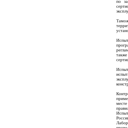
по за
серт
экспл
Тамож
терр
устан
Испыт
прог
регла
также
сеpти
Испы
испыт
экспл
конст
Конт
приме
мест
прави
Испыт
Росси
Лабор
пров