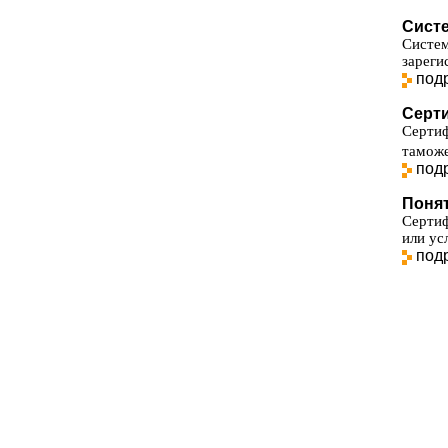
Сист
Сист
зареги
под
Серт
Серти
таможе
под
Поня
Сертиф
или ус
под