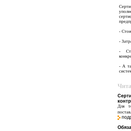
Серти
уполн
серт
предп
- Сто
- Зат
- Ст
конкр
- А т
систе
Чита
Серт
контр
Для т
постав
под
Обяз