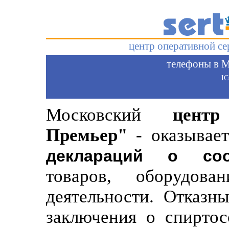
центр оперативной с
телефоны в М
I
Московский
цент
Премьер"
- оказывает
деклараций о соо
товаров, оборудов
деятельности. Отказн
заключения о спиртос