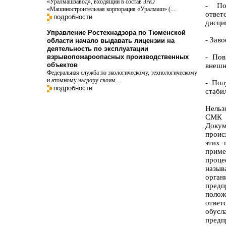
«Уралмашзавод», входящий в состав ЗАО
- По
«Машиностроительная корпорация «Уралмаш» (...
ответ
подробности
дисци
Управление Ростехнадзора по Тюменской
- Зав
области начало выдавать лицензии на
деятельность по эксплуатации
взрывопожароопасных производственных
- Пов
объектов
внешн
Федеральная служба по экологическому, технологическому
и атомному надзору своим ...
- Пол
подробности
стаби
Нельз
СМК 
Доку
проис
этих 
прим
проце
назыв
орган
пред
полож
отве
обусл
предп