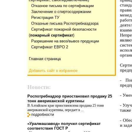
принц
станд
Отказнoе письма по сертификации
прави
Заключение о спиртосодержании
менед
Регистрация ТУ
рабо
Отказные письма Роспотребназдзора
деяте
Сертификат пожарной безопасности
взаим
Непр
(
пожарный сертификат
)
являю
Разрешение на ввоз/вывоз продукции
систе
Сертификат ЕВРО 2
испо
орган
Главная страница
Серти
предп
Добавить сайт в избранное
- По
предп
Новости:
- Уме
Роспотребнадзор приостановил продажу 25
тонн американской курятины
- Улу
В Алтайском крае приостановлена продажа 25 тонн
американской курятины, передает в ...
также
подробности
- Обе
«Уралмашзавод» получил сертификат
и зада
соответствия ГОСТ Р