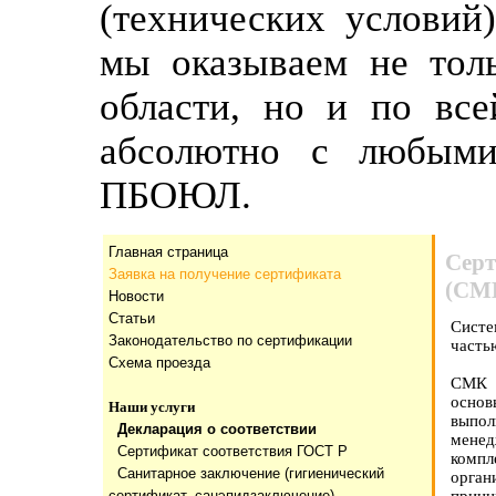
(технических условий
мы оказываем не тол
области, но и по все
абсолютно с любыми
ПБОЮЛ.
Главная страница
Сер
Заявка на получение сертификата
(СМ
Новости
Статьи
Систе
Законодательство по сертификации
часть
Схема проезда
СМК 
основ
Наши услуги
выпол
Декларация о соответствии
мене
Сертификат соответствия ГОСТ Р
компл
Санитарное заключение (гигиенический
орган
сертификат, санэпидзаключение)